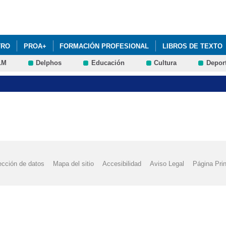
Pasar al
contenido
principal
TRO
PROA+
FORMACIÓN PROFESIONAL
LIBROS DE TEXTO
LM
Delphos
Educación
Cultura
Depor
ección de datos
Mapa del sitio
Accesibilidad
Aviso Legal
Página Prin