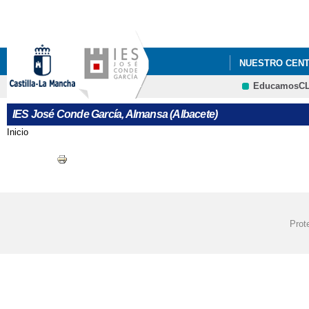
NUESTRO CEN
EducamosC
IES José Conde García, Almansa (Albacete)
Inicio
Se encuentra usted aquí
Prot