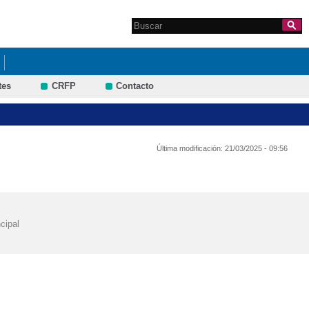
Search this site
Formulario de
búsqueda
tes
CRFP
Contacto
Última modificación:
21/03/2025 - 09:56
cipal