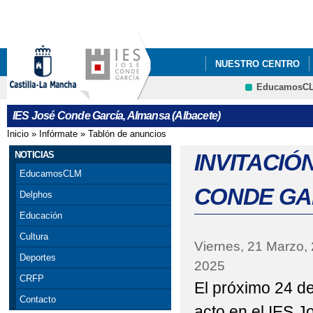
Pa
co
pri
NUESTRO CENTRO
EducamosC
CRFP
IES José Conde García, Almansa (Albacete)
Inicio
»
Infórmate
»
Tablón de anuncios
Se encuentra usted aquí
NOTICIAS
INVITACIÓ
EducamosCLM
CONDE GA
Delphos
Educación
Cultura
Viernes, 21 Marzo,
Deportes
2025
CRFP
El próximo 24 d
Contacto
acto en el IES 